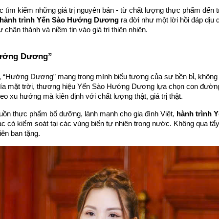
ệc tìm kiếm những giá trị nguyên bản - từ chất lượng thực phẩm đến tr
hành trình Yến Sào Hướng Dương
 ra đời như một lời hồi đáp dị
 chân thành và niềm tin vào giá trị thiên nhiên.
Hướng Dương”
u, “Hướng Dương” mang trong mình biểu tượng của sự bền bỉ, không
phía mặt trời, thương hiệu Yến Sào Hướng Dương lựa chọn con đườn
heo xu hướng mà kiên định với chất lượng thật, giá trị thật.
n thực phẩm bổ dưỡng, lành mạnh cho gia đình Việt, 
hành trình
 có kiểm soát tại các vùng biển tự nhiên trong nước. Không qua tẩy 
iên ban tặng.