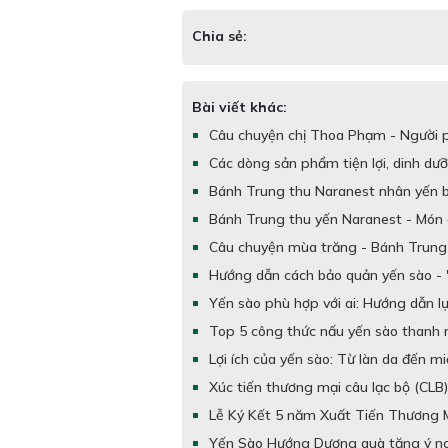
Chia sẻ:
Bài viết khác:
Câu chuyện chị Thoa Phạm - Người ph
Các dòng sản phẩm tiện lợi, dinh dưỡ
Bánh Trung thu Naranest nhân yến b
Bánh Trung thu yến Naranest - Món 
Câu chuyện mùa trăng - Bánh Trung 
Hướng dẫn cách bảo quản yến sào - 
Yến sào phù hợp với ai: Hướng dẫn l
Top 5 công thức nấu yến sào thanh m
Lợi ích của yến sào: Từ làn da đến m
Xúc tiến thương mại câu lạc bộ (CLB
Lễ Ký Kết 5 năm Xuất Tiến Thương 
Yến Sào Hướng Dương quà tặng ý ng