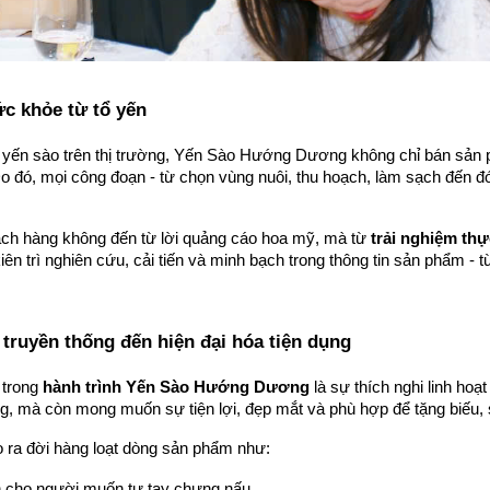
c khỏe từ tổ yến
yến sào trên thị trường, Yến Sào Hướng Dương không chỉ bán sản phẩ
Do đó, mọi công đoạn - từ chọn vùng nuôi, thu hoạch, làm sạch đến đ
ách hàng không đến từ lời quảng cáo hoa mỹ, mà từ 
trải nghiệm th
n trì nghiên cứu, cải tiến và minh bạch trong thông tin sản phẩm - 
truyền thống đến hiện đại hóa tiện dụng
trong 
hành trình Yến Sào Hướng Dương
 là sự thích nghi linh hoạ
ng, mà còn mong muốn sự tiện lợi, đẹp mắt và phù hợp để tặng biếu,
 ra đời hàng loạt dòng sản phẩm như:
h cho người muốn tự tay chưng nấu.