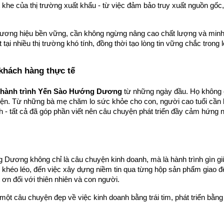
khe của thị trường xuất khẩu - từ việc đảm bảo truy xuất nguồn gốc
ơng hiệu bền vững, cần không ngừng nâng cao chất lượng và minh bạ
ại nhiều thị trường khó tính, đồng thời tạo lòng tin vững chắc trong 
hách hàng thực tế
hành trình Yến Sào Hướng Dương
 từ những ngày đầu. Họ không c
hiện. Từ những bà mẹ chăm lo sức khỏe cho con, người cao tuổi cần 
- tất cả đã góp phần viết nên câu chuyện phát triển đầy cảm hứng n
 Dương không chỉ là câu chuyện kinh doanh, mà là hành trình gìn giữ
ý khéo léo, đến việc xây dựng niềm tin qua từng hộp sản phẩm giao đế
 ơn đối với thiên nhiên và con người.
 một câu chuyện đẹp về việc kinh doanh bằng trái tim, phát triển bằng u