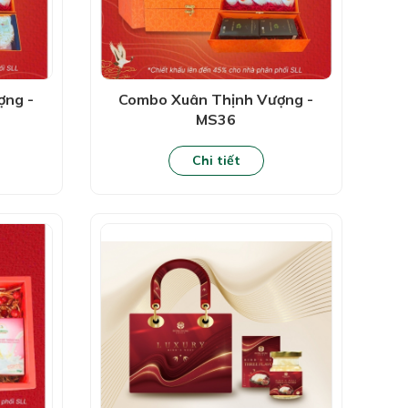
ợng -
Combo Xuân Thịnh Vượng -
MS36
Chi tiết