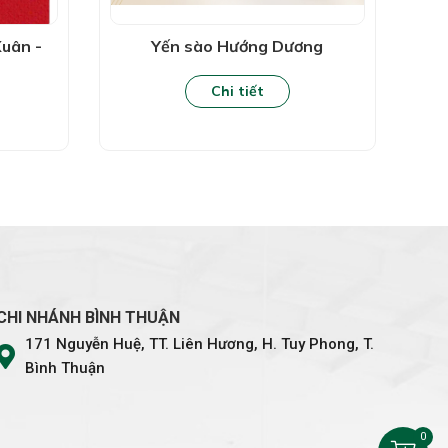
uân -
Yến sào Hướng Dương
Chi tiết
CHI NHÁNH BÌNH THUẬN
171 Nguyễn Huệ, TT. Liên Hương, H. Tuy Phong, T.
Bình Thuận
0