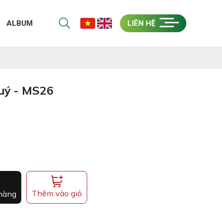
ALBUM
LIÊN HỆ
uý - MS26
Thêm vào giỏ
 hàng