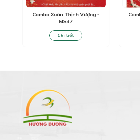
Combo Xuân Thịnh Vượng -
Comb
MS37
Chi tiết