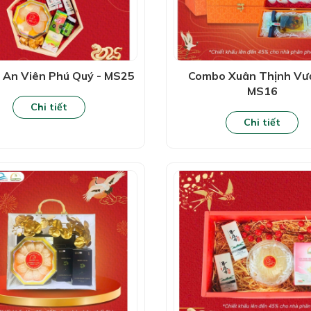
An Viên Phú Quý - MS25
Combo Xuân Thịnh Vư
MS16
Chi tiết
Chi tiết