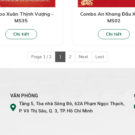
o Xuân Thịnh Vượng -
Combo An Khang Đầu X
MS35
MS02
Chi tiết
Chi tiết
Page 1 / 2
1
2
Next
Last
VĂN PHÒNG
Tầng 5, Tòa nhà Sông Đô, 62A Phạm Ngọc Thạch,
P. Võ Thị Sáu, Q. 3, TP. Hồ Chí Minh