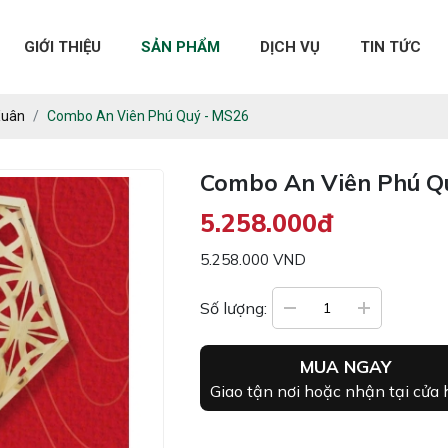
GIỚI THIỆU
SẢN PHẨM
DỊCH VỤ
TIN TỨC
Xuân
Combo An Viên Phú Quý - MS26
Combo An Viên Phú Q
5.258.000đ
5.258.000 VND
Số lượng:
MUA NGAY
Giao tận nơi hoặc nhận tại cửa