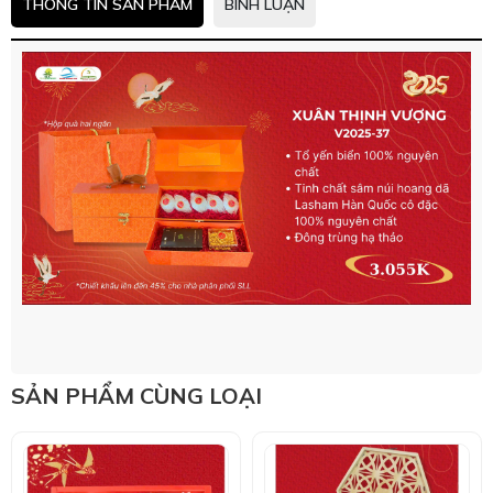
THÔNG TIN SẢN PHẨM
BÌNH LUẬN
SẢN PHẨM CÙNG LOẠI