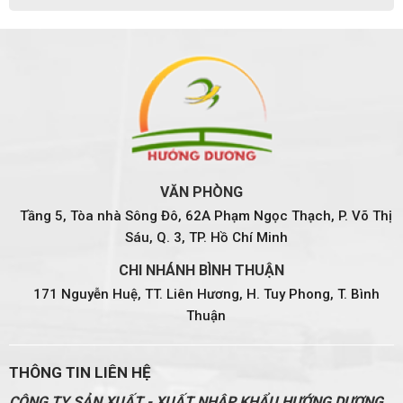
VĂN PHÒNG
Tầng 5, Tòa nhà Sông Đô, 62A Phạm Ngọc Thạch, P. Võ Thị
Sáu, Q. 3, TP. Hồ Chí Minh
CHI NHÁNH BÌNH THUẬN
171 Nguyễn Huệ, TT. Liên Hương, H. Tuy Phong, T. Bình
Thuận
THÔNG TIN LIÊN HỆ
CÔNG TY SẢN XUẤT - XUẤT NHẬP KHẨU HƯỚNG DƯƠNG