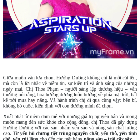
Giữa muôn vàn lựa chọn, Hướng Dương không chỉ là một cái tên,
mà còn là lời nhắc về niềm tin, sự kiên trì và ánh sáng của những
ngày mai. Chị Thoa Phạm – người sáng lập thương hiệu – vẫn
thường nói rằng, hoa hướng dương luôn hướng về phía mặt trời, bất
kể trời mưa hay nắng. Và hành trình chị đi qua cũng vậy: bền bỉ,
không bỏ cuộc, kiên định với con đường mình đã chọn.
Xuất phát từ niềm đam mê với những giá trị nguyên bản và mong
muốn mang đến sức khỏe cho cộng đồng, chị Thoa đã gầy dựng
Hướng Dương với các sản phẩm yến sào và nông sản chất lượng
cao. Từ
yến hũ chưng tiệt trùng nguyên chất
,
yến thô
,
yến tinh
chế
,
yến rút lông
cho đến các mặt hàng
nông sản – trái cây sấy
…