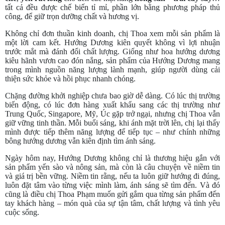
tất cả đều được chế biến tỉ mỉ, phần lớn bằng phương pháp thủ
công, để giữ trọn dưỡng chất và hương vị.
Không chỉ đơn thuần kinh doanh, chị Thoa xem mỗi sản phẩm là
một lời cam kết. Hướng Dương kiên quyết không vì lợi nhuận
trước mắt mà đánh đổi chất lượng. Giống như hoa hướng dương
kiêu hãnh vươn cao đón nắng, sản phẩm của Hướng Dương mang
trong mình nguồn năng lượng lành mạnh, giúp người dùng cải
thiện sức khỏe và hồi phục nhanh chóng.
Chặng đường khởi nghiệp chưa bao giờ dễ dàng. Có lúc thị trường
biến động, có lúc đơn hàng xuất khẩu sang các thị trường như
Trung Quốc, Singapore, Mỹ, Úc gặp trở ngại, nhưng chị Thoa vẫn
giữ vững tinh thần. Mỗi buổi sáng, khi ánh mặt trời lên, chị lại thấy
mình được tiếp thêm năng lượng để tiếp tục – như chính những
bông hướng dương vẫn kiên định tìm ánh sáng.
Ngày hôm nay, Hướng Dương không chỉ là thương hiệu gắn với
sản phẩm yến sào và nông sản, mà còn là câu chuyện về niềm tin
và giá trị bền vững. Niềm tin rằng, nếu ta luôn giữ hướng đi đúng,
luôn đặt tâm vào từng việc mình làm, ánh sáng sẽ tìm đến. Và đó
cũng là điều chị Thoa Phạm muốn gửi gắm qua từng sản phẩm đến
tay khách hàng – món quà của sự tận tâm, chất lượng và tình yêu
cuộc sống.