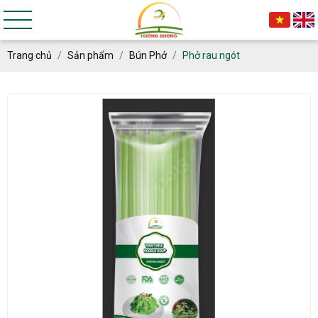
Trang chủ
Sản phẩm
Bún Phở
Phở rau ngót