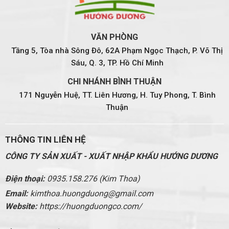
VĂN PHÒNG
Tầng 5, Tòa nhà Sông Đô, 62A Phạm Ngọc Thạch, P. Võ Thị
Sáu, Q. 3, TP. Hồ Chí Minh
CHI NHÁNH BÌNH THUẬN
171 Nguyễn Huệ, TT. Liên Hương, H. Tuy Phong, T. Bình
Thuận
THÔNG TIN LIÊN HỆ
CÔNG TY SẢN XUẤT - XUẤT NHẬP KHẨU HƯỚNG DƯƠNG
Điện thoại:
0935.158.276 (Kim Thoa)
Email:
kimthoa.huongduong@gmail.com
Website:
https://huongduongco.com/