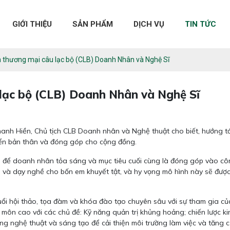
GIỚI THIỆU
SẢN PHẨM
DỊCH VỤ
TIN TỨC
n thương mại câu lạc bộ (CLB) Doanh Nhân và Nghệ Sĩ
 lạc bộ (CLB) Doanh Nhân và Nghệ Sĩ
hanh Hiền, Chủ tịch CLB Doanh nhân và Nghệ thuật cho biết, hướng tớ
riển bản thân và đóng góp cho cộng đồng.
hi để doanh nhân tỏa sáng và mục tiêu cuối cùng là đóng góp vào côn
à dạy nghề cho bốn em khuyết tật, và hy vọng mô hình này sẽ được n
buổi hội thảo, tọa đàm và khóa đào tạo chuyên sâu với sự tham gia c
môn cao với các chủ đề: Kỹ năng quản trị khủng hoảng; chiến lược kin
ng nghệ thuật và sáng tạo để cải thiện môi trường làm việc và tăng 