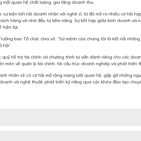
ng mối quan hệ chất lượng, gia tăng doanh thu.
c sự kiện kết nối doanh nhân với nghệ sĩ, từ đó mở ra nhiều cơ hội h
khách hàng và nhà đầu tư tiềm năng. Sự kết hợp giữa kinh doanh và 
 hiện tại.
Trưởng ban Tổ chức chia sẻ: “Sứ mệnh của chúng tôi là kết nối những
 hội”.
ác quỹ hỗ trợ tài chính và chương trình tư vấn dành riêng cho các do
 môn về quản lý tài chính, tái cấu trúc doanh nghiệp và phát triển th
oanh nhân sẽ có cơ hội mở rộng mạng lưới quan hệ, gặp gỡ những ngườ
 doanh và nghệ thuật, phát triển kỹ năng qua các khóa đào tạo chuy