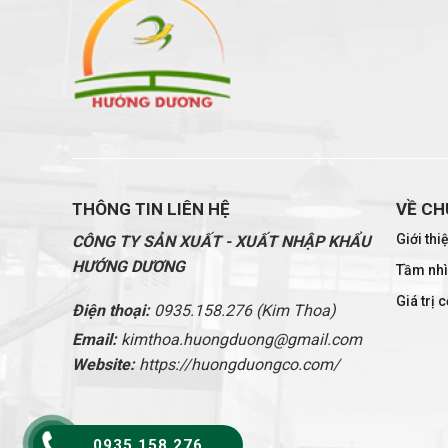
THÔNG TIN LIÊN HỆ
VỀ CH
Giới th
CÔNG TY SẢN XUẤT - XUẤT NHẬP KHẨU
HƯỚNG DƯƠNG
Tầm nh
Giá trị c
Điện thoại:
0935.158.276 (Kim Thoa)
Email:
kimthoa.huongduong@gmail.com
Website:
https://huongduongco.com/
0935 158 276