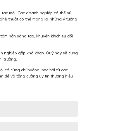
ợp tác mới. Các doanh nghiệp có thể sử
nghệ thuật có thể mang lại những ý tưởng
 tâm hồn sáng tạo, khuyến khích sự đổi
anh nghiệp gặp khó khăn. Quỹ này sẽ cung
ị trường.
i có cùng chí hướng, học hỏi từ các
ên đề và tăng cường uy tín thương hiệu