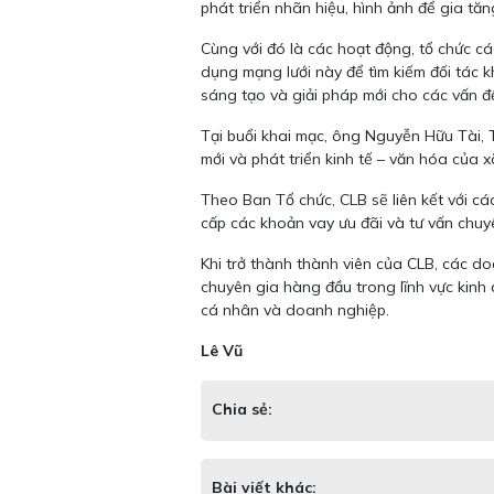
phát triển nhãn hiệu, hình ảnh để gia tă
Cùng với đó là các hoạt động, tổ chức cá
dụng mạng lưới này để tìm kiếm đối tác 
sáng tạo và giải pháp mới cho các vấn đề
Tại buổi khai mạc, ông Nguyễn Hữu Tài, 
mới và phát triển kinh tế – văn hóa của xã
Theo Ban Tổ chức, CLB sẽ liên kết với c
cấp các khoản vay ưu đãi và tư vấn chuyên
Khi trở thành thành viên của CLB, các d
chuyên gia hàng đầu trong lĩnh vực kinh
cá nhân và doanh nghiệp.
Lê Vũ
Chia sẻ:
Bài viết khác: