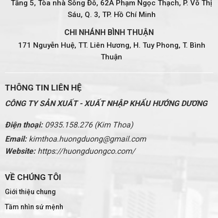
Tầng 5, Tòa nhà Sông Đô, 62A Phạm Ngọc Thạch, P. Võ Thị
Sáu, Q. 3, TP. Hồ Chí Minh
CHI NHÁNH BÌNH THUẬN
171 Nguyễn Huệ, TT. Liên Hương, H. Tuy Phong, T. Bình
Thuận
THÔNG TIN LIÊN HỆ
CÔNG TY SẢN XUẤT - XUẤT NHẬP KHẨU HƯỚNG DƯƠNG
Điện thoại:
0935.158.276 (Kim Thoa)
Email:
kimthoa.huongduong@gmail.com
Website:
https://huongduongco.com/
VỀ CHÚNG TÔI
Giới thiệu chung
Tầm nhìn sứ mệnh