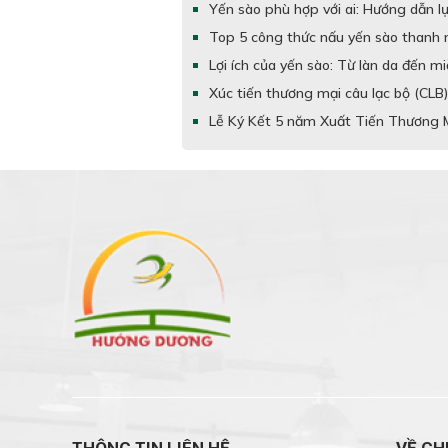
Yến sào phù hợp với ai: Hướng dẫn l
Top 5 công thức nấu yến sào thanh m
Lợi ích của yến sào: Từ làn da đến m
Xúc tiến thương mại câu lạc bộ (CLB
Lễ Ký Kết 5 năm Xuất Tiến Thương 