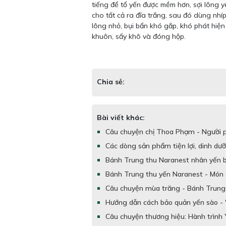
tiếng để tổ yến được mềm hơn, sợi lông y
cho tất cả ra đĩa trắng, sau đó dùng nhí
lông nhỏ, bụi bẩn khó gắp, khó phát hiện
khuôn, sấy khô và đóng hộp.
Chia sẻ:
Bài viết khác:
Câu chuyện chị Thoa Phạm - Người ph
Các dòng sản phẩm tiện lợi, dinh dưỡ
Bánh Trung thu Naranest nhân yến b
Bánh Trung thu yến Naranest - Món 
Câu chuyện mùa trăng - Bánh Trung 
Hướng dẫn cách bảo quản yến sào - 
Câu chuyện thương hiệu: Hành trình