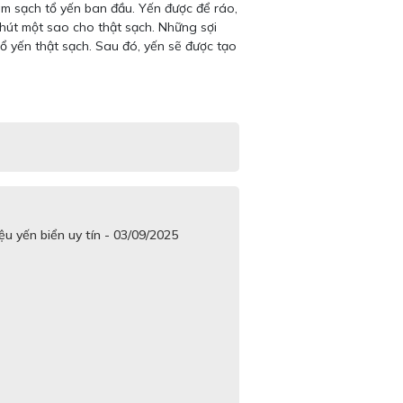
àm sạch tổ yến ban đầu. Yến được để ráo,
 chút một sao cho thật sạch. Những sợi
tổ yến thật sạch. Sau đó, yến sẽ được tạo
u yến biển uy tín - 03/09/2025