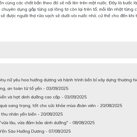
ến cùng các chất bẩn theo đó sẽ nổi lên trên mặt nước. Đây là bước l
p chuyên dụng gắp từng sợi lông tơ còn lại trên tổ, mỗi lần nhặt từng
 sẽ được người thợ rửa sạch sẽ dưới vòi nước nhỏ, cứ thế cho đến khi 
ụ nữ yêu hoa hướng dương và hành trình bền bỉ xây dựng thương hiệ
ng, an toàn từ tổ yến - 03/09/2025
iển và hạt dinh dưỡng cao cấp - 03/09/2025
quà sang trọng, tốt cho sức khỏe mùa đoàn viên - 20/08/2025
thu nhân yến biển - 20/08/2025
"vừa lâu, vừa đảm bảo dinh dưỡng" - 08/08/2025
 Yến Sào Hướng Dương - 07/08/2025