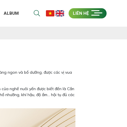
ALBUM
LIÊN HỆ
hàng ngon và bổ dưỡng, được các vị vua
 của nghề nuôi yến được biết đến là Cần
hổ nhưỡng, khí hậu, độ ẩm... hội tụ đủ các