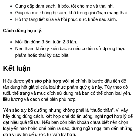
Cung cấp đạm sạch, ít béo, tốt cho mẹ và thai nhi.
Giúp da mẹ không bị sạm, khô trong giai đoạn mang thai.
Hỗ trợ tăng tiết sữa và hồi phục sức khỏe sau sinh.
Cách dùng hợp lý:
Mỗi lần dùng 3-5g, tuần 2-3 lần.
Nên tham khảo ý kiến bác sĩ nếu có tiền sử dị ứng thực 
phẩm hoặc thai kỳ đặc biệt.
Kết luận
Hiểu được 
yến sào phù hợp với ai
 chính là bước đầu tiên để 
tận dụng hết giá trị của loại thực phẩm quý giá này. Tùy theo độ 
tuổi, thể trạng và mục đích sử dụng mà bạn có thể chọn loại yến, 
liều lượng và cách chế biến phù hợp.
Yến sào tuy bổ dưỡng nhưng không phải là “thuốc thần”, vì vậy 
hãy dùng đúng cách, kết hợp chế độ ăn uống, nghỉ ngơi hợp lý để 
đạt hiệu quả tối ưu. Nếu bạn còn băn khoăn chưa biết nên chọn 
loại yến nào hoặc chế biến ra sao, đừng ngần ngại tìm đến những 
đơn vị uy tín để được tư vấn kỹ hơn.