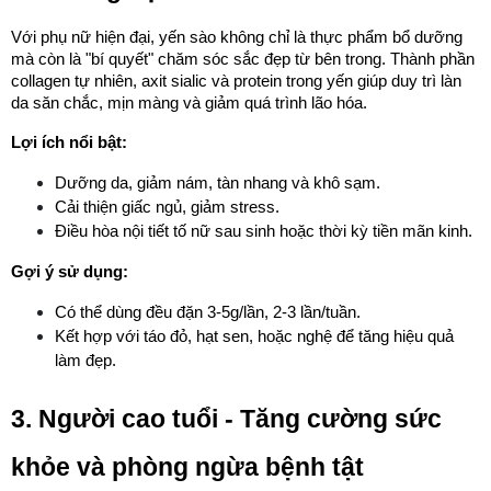
Với phụ nữ hiện đại, yến sào không chỉ là thực phẩm bổ dưỡng 
mà còn là "bí quyết" chăm sóc sắc đẹp từ bên trong. Thành phần 
collagen tự nhiên, axit sialic và protein trong yến giúp duy trì làn 
da săn chắc, mịn màng và giảm quá trình lão hóa.
Lợi ích nổi bật:
Dưỡng da, giảm nám, tàn nhang và khô sạm.
Cải thiện giấc ngủ, giảm stress.
Điều hòa nội tiết tố nữ sau sinh hoặc thời kỳ tiền mãn kinh.
Gợi ý sử dụng:
Có thể dùng đều đặn 3-5g/lần, 2-3 lần/tuần.
Kết hợp với táo đỏ, hạt sen, hoặc nghệ để tăng hiệu quả 
làm đẹp.
3. Người cao tuổi - Tăng cường sức 
khỏe và phòng ngừa bệnh tật